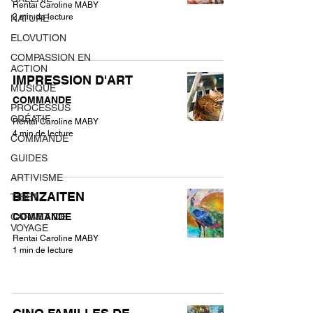
Rentai Caroline MABY
2 min de lecture
NATURE
ELOVUTION
COMPASSION EN
ACTION
IMPRESSION D'ART
MUSIQUE
COMMANDE
PROCESSUS
CRÉATIF
Rentai Caroline MABY
4 min de lecture
COMMANDE
GUIDES
ARTIVISME
BENZAITEN
TIBET
CARNET DE
COMMANDE
VOYAGE
Rentai Caroline MABY
1 min de lecture