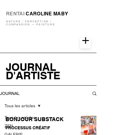
RENTAI
CAROLINE MABY
NATURE / PERCEPTION /
COMPASSION — PEINTURE
JOURNAL
D'ARTISTE
JOURNAL
Tous les articles
Tous les articles
BONJOUR SUBSTACK
ZEN
PROCESSUS CRÉATIF
GALERIE