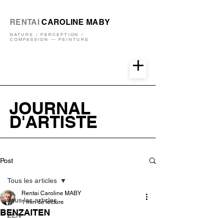
RENTAI
CAROLINE MABY
NATURE / PERCEPTION /
COMPASSION — PEINTURE
JOURNAL
D'ARTISTE
Post
Tous les articles
Rentai Caroline MABY
Tous les articles
1 min de lecture
BENZAITEN
ZEN