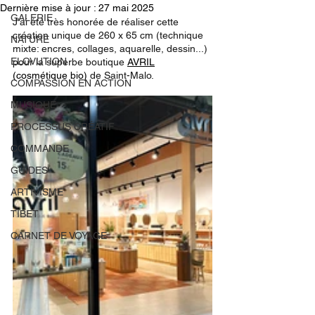
Dernière mise à jour :
27 mai 2025
GALERIE
J'ai été très honorée de réaliser cette 
création unique de 260 x 65 cm (technique 
NATURE
mixte: encres, collages, aquarelle, dessin...) 
ELOVUTION
pour la superbe boutique 
AVRIL
(cosmétique bio)
de Saint-Malo.
COMPASSION EN ACTION
MUSIQUE
PROCESSUS CRÉATIF
COMMANDE
GUIDES
ARTIVISME
TIBET
CARNET DE VOYAGE