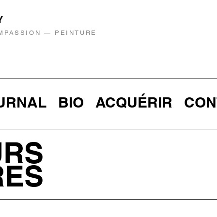
Y
OMPASSION — PEINTURE
URNAL
BIO
ACQUÉRIR
CON
URS
RES