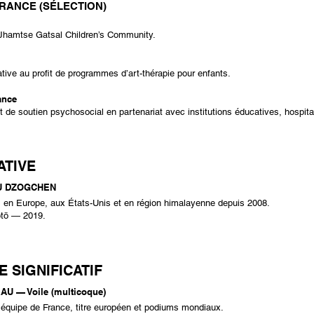
RANCE (SÉLECTION)
Jhamtse Gatsal Children’s Community.​
tive au profit de programmes d’art-thérapie pour enfants.
ance
 de soutien psychosocial en partenariat avec institutions éducatives, hospital
TIVE
DU DZOGCHEN
s en Europe, aux États-Unis et en région himalayenne depuis 2008.
ōtō — 2019.
 SIGNIFICATIF
AU — Voile (multicoque)
n équipe de France, titre européen et podiums mondiaux.