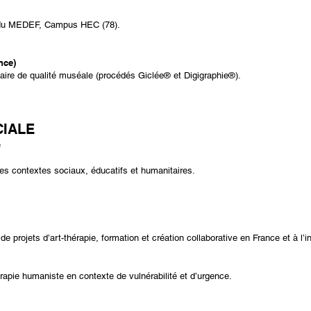
té du MEDEF, Campus HEC (78).
nce)
taire de qualité muséale
(procédés Giclée® et Digigraphie®).
CIALE
e
 des contextes sociaux, éducatifs et humanitaires.
 projets d’art-thérapie, formation et création collaborative en France et à l’in
érapie humaniste en contexte de vulnérabilité et d’urgence.