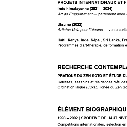
PROJETS INTERNATIONAUX ET F
Inde himalayenne (2021 – 2024)
Art as Empowerment
— partenariat avec 
Ukraine (2022)
Artistes Unis pour l’Ukraine
— vente carita
Haïti, Kenya, Inde, Népal, Sri Lanka, Fr
Programmes d’art-thérapie, de formation et
RECHERCHE CONTEMPLA
PRATIQUE DU ZEN SOTO ET ÉTUDE 
Retraites, sesshins et résidences d'étude
Ordination laïque (
Jukaï
), lignée du Zen S
ÉLÉMENT BIOGRAPHIQUE
1993 – 2002 | SPORTIVE DE HAUT NIVE
Compétitions internationales, sélection e