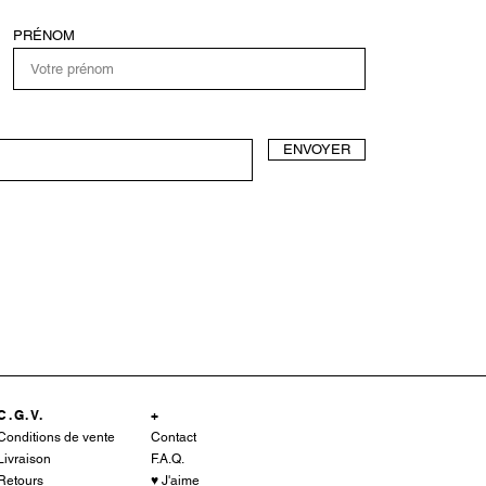
PRÉNOM
ENVOYER
C.G.V.
+
Conditions de vente
Contact
Livraison
F.A.Q.
♥︎
Retours
J'aime