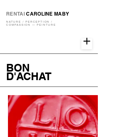
RENTAI
CAROLINE MABY
NATURE / PERCEPTION /
COMPASSION — PEINTURE
BON
D'ACHAT