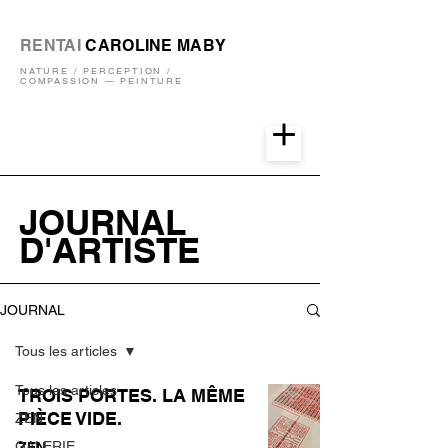
RENTAI
CAROLINE MABY
NATURE / PERCEPTION /
COMPASSION — PEINTURE
JOURNAL
D'ARTISTE
JOURNAL
Tous les articles
Tous les articles
TROIS PORTES. LA MÊME
PIÈCE VIDE.
ZEN
GALERIE
ZEN