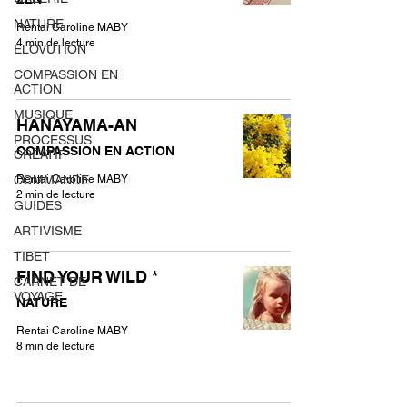
NATURE
Rentai Caroline MABY
4 min de lecture
ELOVUTION
COMPASSION EN
ACTION
MUSIQUE
HANAYAMA-AN
PROCESSUS
COMPASSION EN ACTION
CRÉATIF
COMMANDE
Rentai Caroline MABY
2 min de lecture
GUIDES
ARTIVISME
TIBET
FIND YOUR WILD *
CARNET DE
VOYAGE
NATURE
Rentai Caroline MABY
8 min de lecture