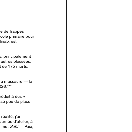
ée de frappes 
école primaire pour 
inab, est 
, principalement 
 autres blessées. 
at de 175 morts, 
 du massacre — le 
026.***
éduit à des « 
sé peu de place 
alité, j'ai 
rnée d'atelier, à 
u mot 
Sohl
 — Paix, 