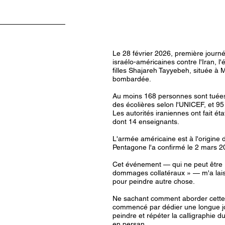
Le 28 février 2026, première journ
israélo-américaines contre l'Iran, l'
filles Shajareh Tayyebeh, située à M
bombardée. 
Au moins 168 personnes sont tuées
des écolières selon l'UNICEF, et 95
Les autorités iraniennes ont fait ét
dont 14 enseignants. 
L'armée américaine est à l'origine
Pentagone l'a confirmé le 2 mars 2
Cet événement — qui ne peut être r
dommages collatéraux » — m'a lais
pour peindre autre chose. 
Ne sachant comment aborder cette ré
commencé par dédier une longue jou
peindre et répéter la calligraphie d
en persan. 