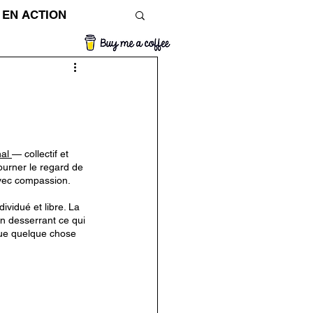
 EN ACTION
TIBET
al 
— collectif et 
ourner le regard de 
vec compassion.
ividué et libre. La 
n desserrant ce qui 
que quelque chose 