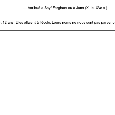
                         — Attribué à Sayf Farghānī ou à Jāmī (XIIIe–XVe s.)
 et 12 ans. Elles allaient à l'école. Leurs noms ne nous sont pas parvenu