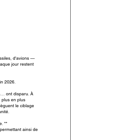
siles, d'avions — 
haque jour restent 
in 2026.
s… ont disparu. À 
e plus en plus 
lèguent le ciblage 
nité.
. **
permettant ainsi de 