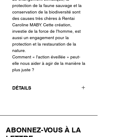
protection de la faune sauvage et la
conservation de la biodiversité sont
des causes très chères à Rentai
Caroline MABY. Cette création,
investie de la force de l'homme, est
aussi un engagement pour la
protection et la restauration de la
nature.
Comment « l'action éveillée » peut-
elle nous aider à agir de la manière la
plus juste ?
DÉTAILS
Création originale signée, réalisée en
techniques mixtes : dessin,
aquarelle, encre de chine, encres
japonaises, crayons et collage sur
papier.
ABONNEZ-VOUS À LA
Format : 60 x 80 cm | Livrée non