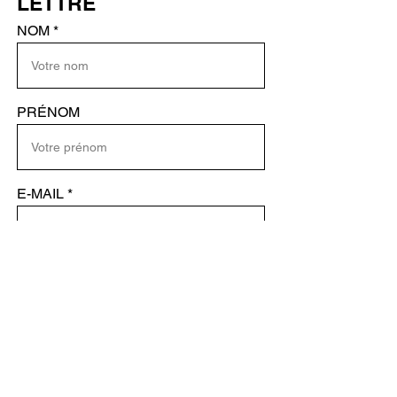
LETTRE
encadré
NOM
PRÉNOM
E-MAIL
ENVOYER