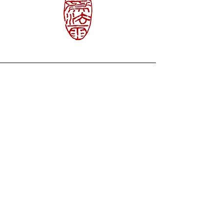
VISITER
HANAYAMA
SOUTENIR
ELOVUTION
GALERIE
À PROPOS
Portfolio
Biographie
Commande
Parcours
Boutique
Parcours + .pdf
Art • Strologie
Journal
Carte Cadeau
Publications
Bon d'Achat
Newsletter