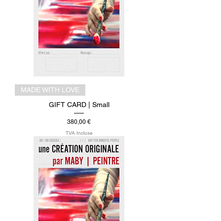
MADE WITH LOVE
GIFT CARD | Small
Prix
380,00 €
TVA Incluse