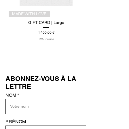
MADE WITH LOVE
GIFT CARD | Large
Prix
1 400,00 €
TVA Incluse
ABONNEZ-VOUS À LA
LETTRE
NOM
PRÉNOM