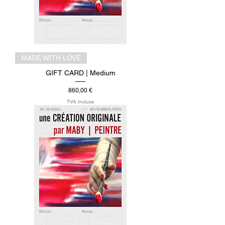
MADE WITH LOVE
GIFT CARD | Medium
Prix
860,00 €
TVA Incluse